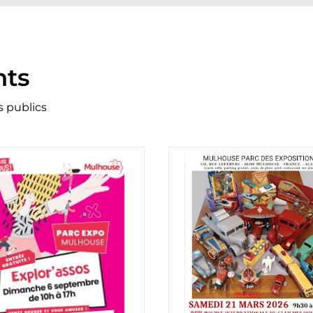
nts
s publics