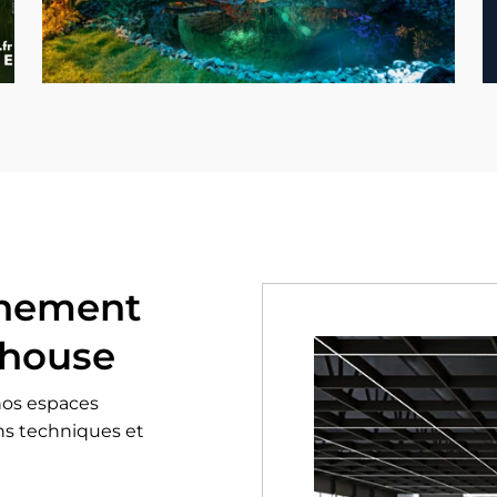
ènement
lhouse
 nos espaces
ns techniques et