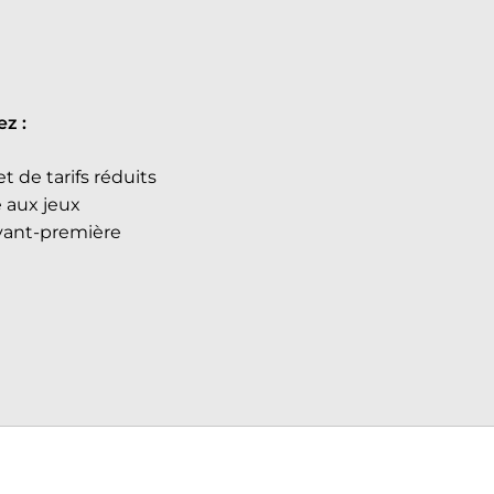
ez :
t de tarifs réduits
é aux jeux
vant-première